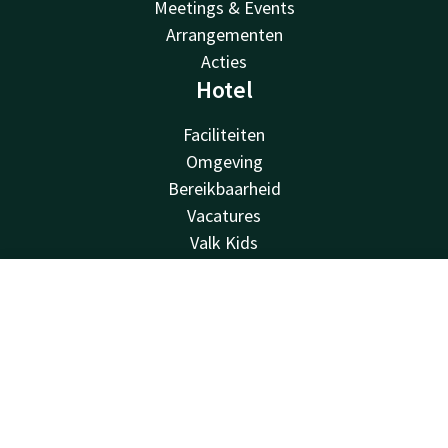
Meetings & Events
Arrangementen
Acties
Hotel
Faciliteiten
Omgeving
Bereikbaarheid
Vacatures
Valk Kids
Van der Valk
Contact
Account
NL
Van der Valk
Valk Deals
Boek nu
Valk Giftcard
Valk Store
Valk Business