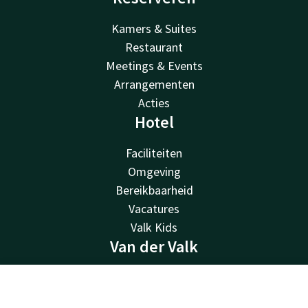
Kamers & Suites
Restaurant
Meetings & Events
Arrangementen
Acties
Hotel
Faciliteiten
Omgeving
Bereikbaarheid
Vacatures
Valk Kids
Van der Valk
Van der Valk
Valk Deals
Contact
Account
NL