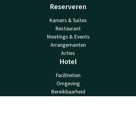
Reserveren
Kamers & Suites
Restaurant
Meetings & Events
Arrangementen
Acties
Hotel
Faciliteiten
Omgeving
Bereikbaarheid
Vacatures
Valk Kids
Contact
Account
NL
Van der Valk
Boek nu
Van der Valk