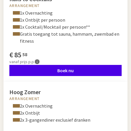
ARRANGEMENT
1x Overnachting
1x Ontbijt per persoon
1x Cocktail/Mocktail per persoon**
Gratis toegang tot sauna, hammam, zwembad en
fitness
€
85
58
vanaf
prijs p.p.
Boek nu
Hoog Zomer
ARRANGEMENT
2x Overnachting
2x Ontbijt
2x 3-gangendiner exclusief dranken