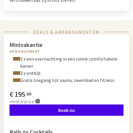
DEALS & ARRANGEMENTEN
Minivakantie
ARRANGEMENT
3 x een overnachting in een ruime comfortabele
kamer
3 x ontbijt
Gratis toegang tot sauna, zwembad en fitness
€
195
69
vanaf
prijs p.p.
Boek nu
Rails to Cocktails