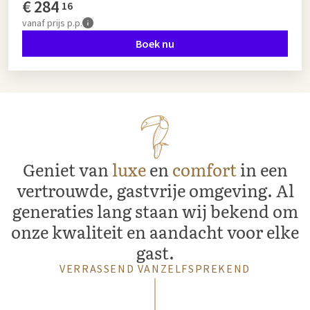
€
284
16
vanaf
prijs p.p.
Boek nu
Geniet van
luxe
en
comfort
in een
vertrouwde, gastvrije omgeving. Al
generaties lang staan wij bekend om
onze kwaliteit en aandacht voor elke
gast.
VERRASSEND VANZELFSPREKEND