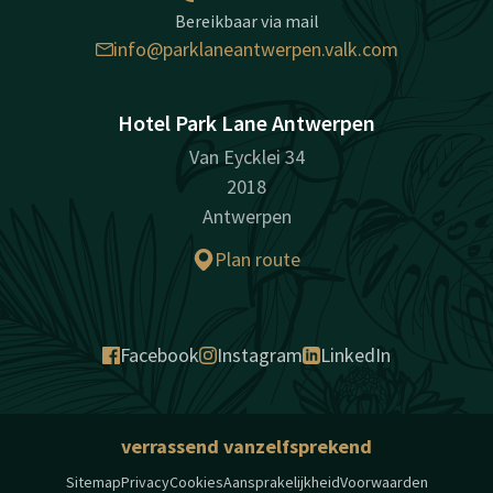
Bereikbaar via mail
info@parklaneantwerpen.valk.com
Hotel Park Lane Antwerpen
Van Eycklei 34
2018
Antwerpen
Plan route
Facebook
Instagram
LinkedIn
verrassend vanzelfsprekend
Sitemap
Privacy
Cookies
Aansprakelijkheid
Voorwaarden