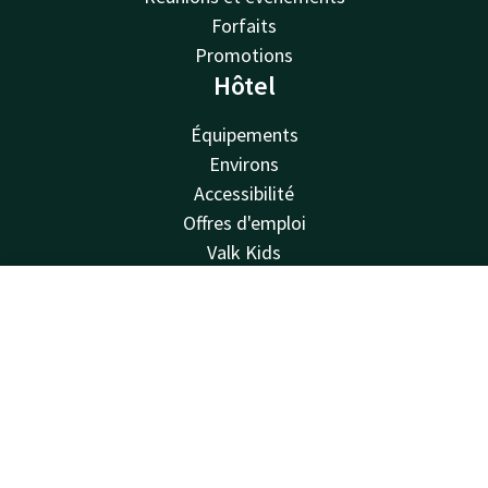
Forfaits
Promotions
Hôtel
Équipements
Environs
Accessibilité
Offres d'emploi
Valk Kids
Van der Valk
Contact
Compte
FR
Van der Valk
Valk Deals
Réserver
Valk Giftcard
Valk Store
Valk Business
Valk Life