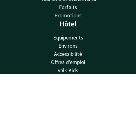
Forfaits
Promotions
Hôtel
Équipements
Environs
Accessibilité
Offres d'emploi
Valk Kids
Van der Valk
Contact
Compte
FR
Van der Valk
Valk Deals
Réserver
Valk Giftcard
Valk Store
Valk Business
Valk Life