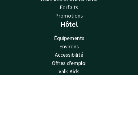
Forfaits
Promotions
Hôtel
Équipements
Environs
Accessibilité
Offres d'emploi
Valk Kids
Van der Valk
Contact
Compte
FR
Van der Valk
Valk Deals
Réserver
Valk Giftcard
Valk Store
Valk Business
Valk Life