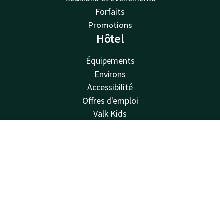
Forfaits
Promotions
Hôtel
Équipements
Environs
Accessibilité
Offres d'emploi
Valk Kids
Van der Valk
Contact
Compte
FR
Van der Valk
Valk Deals
Réserver
Valk Giftcard
Valk Store
Valk Business
Valk Life