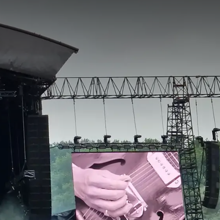
ère de festival urbain.
 un lieu de concert
de spectacles en direct
plusieurs scènes, chaque
 est complétée par une
si, chaque journée de
ntre autres Robbie
s artistes
t culminant pour les
de grands concerts live.
usique, de l'ambiance et