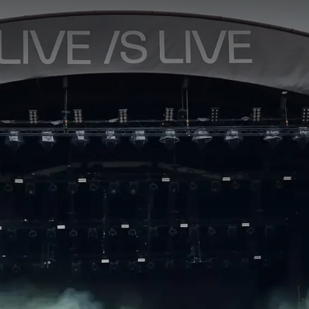
DOIT FAIRE
tival de musique unique à Anvers qui combine musique live et atmosph
e parc verdoyant Middenvijver sur la rive gauche se transformera en
teurs de musique se réuniront pour profiter de grands artistes et 
 par son concept : au lieu d'une formule de festival classique avec 
 grande tête d'affiche qui présente un spectacle complet. Celle-ci
usement concoctée d'artistes connus et d'actes surprenants. Ain
tmosphère et une identité musicale propres.
à nouveau de ramener des noms impressionnants sur scène, avec e
he Bad Seeds et Iron Maiden en tant que grandes têtes d'affiche. Ce
sent des performances spectaculaires et font du festival un poin
 spécial, c'est la combinaison d'une ambiance intime avec l'énergie 
rc, avec la skyline d'Anvers en toile de fond, vous profitez de la m