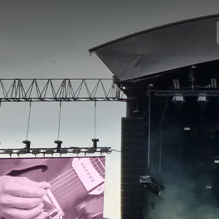
Live is Live est un fes
Du 27 au 29 juin 2026, l
exceptionnel où les ama
saisissants.
Le festival se distingue
jour est centré sur une
programmation méticule
festival acquiert une a
L'édition 2026 promet 
Williams, Nick Cave & T
internationaux garantis
amateurs de musique.
Ce qui rend Live is Live
Dans le décor vert du pa