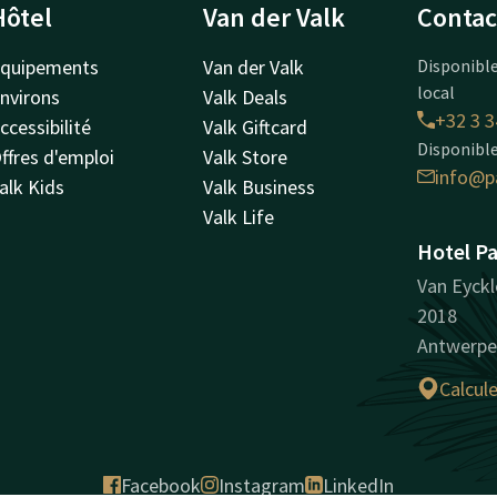
Hôtel
Van der Valk
Contac
quipements
Van der Valk
Disponible
local
nvirons
Valk Deals
+32 3 3
ccessibilité
Valk Giftcard
Disponible
ffres d'emploi
Valk Store
info@p
alk Kids
Valk Business
Valk Life
Hotel P
Van Eyckl
2018
Antwerpe
Calcule
Facebook
Instagram
LinkedIn