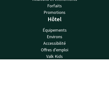
Forfaits
Promotions
Hôtel
Équipements
Environs
Accessibilité
Offres d'emploi
Valk Kids
Van der Valk
Contact
Compte
FR
Van der Valk
Valk Deals
Réserver
Valk Giftcard
Valk Store
Valk Business
Valk Life